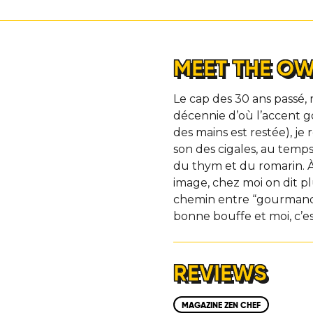
LOCATIONS
MEET THE O
ABOUT
Le cap des 30 ans passé, 
CONTACT
décennie d’où l’accent g
des mains est restée), je
son des cigales, au temp
du thym et du romarin. À
image, chez moi on dit pl
chemin entre “gourmande
bonne bouffe et moi, c’e
REVIEWS
MAGAZINE ZEN CHEF